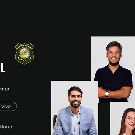
L
vaga
Vivo
Aluno