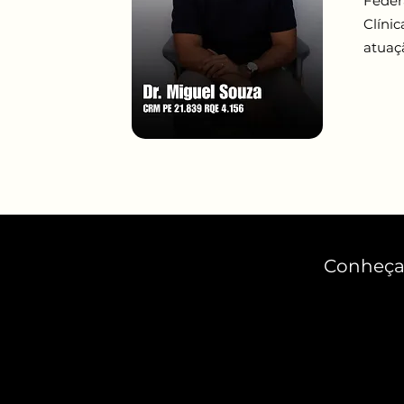
Feder
Clíni
atuaç
Conheça