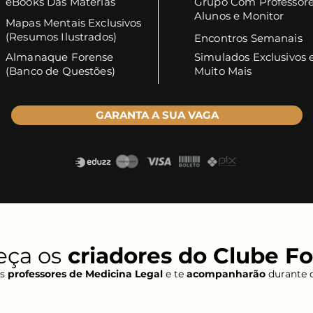
eBooks Das Matérias
Grupo Com Professore
Alunos e Monitor
Mapas Mentais Exclusivos
(Resumos Ilustrados)
Encontros Semanais
Almanaque Forense
Simulados Exclusivos 
(Banco de Questões)
Muito Mais
GARANTA A SUA VAGA
ça os
criadores do Clube F
us
professores de Medicina Legal
e te
acompanharão
durante o