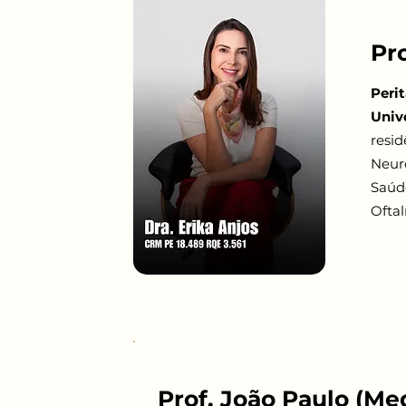
Pro
Peri
Univ
resi
Neur
Saúd
Oftal
Prof. João Paulo (Me