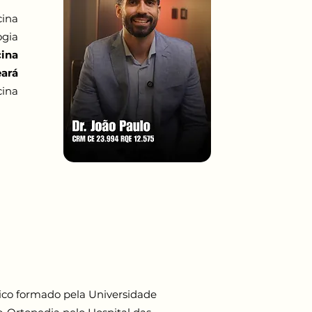
cina
ogia
cina
eará
cina
ico formado pela Universidade