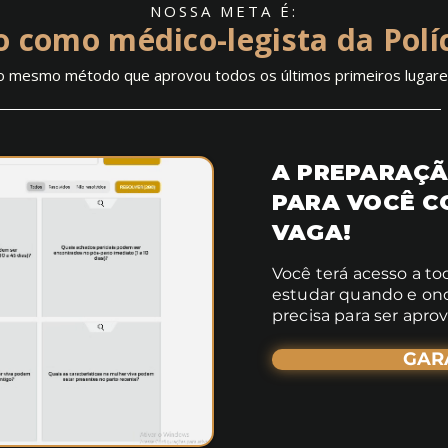
NOSSA META É:
 como médico-legista da Políc
o mesmo método que aprovou todos os últimos primeiros lugares
A PREPARAÇÃ
PARA VOCÊ C
VAGA!
Você terá acesso a to
estudar quando e ond
precisa para ser apro
GAR