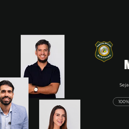
Seja
100%