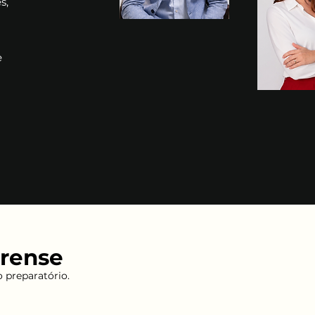
s,
e
orense
 preparatório.