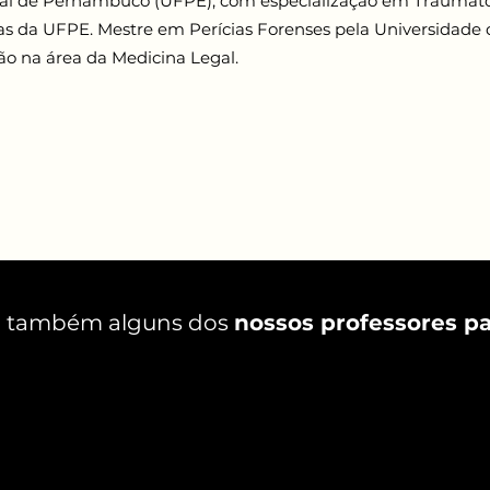
al de Pernambuco (UFPE), com especialização em Traumato-
cas da UFPE. Mestre em Perícias Forenses pela Universidade
ão na área da Medicina Legal.
 também alguns dos
nossos professores pa