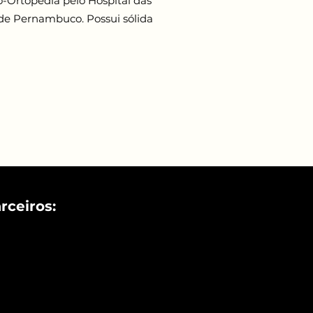
Ortopedia pelo Hospital das
 de Pernambuco. Possui sólida
rceiros: