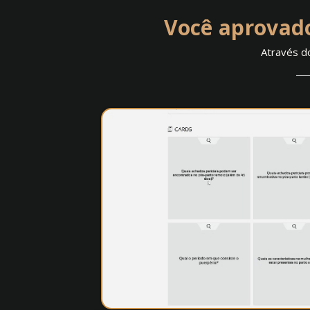
Você aprovado
Através d