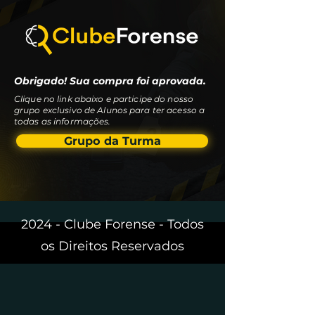
Obrigado! Sua compra foi aprovada.
Clique no link abaixo e participe do nosso
grupo exclusivo de Alunos para ter acesso a
todas as informações.
Grupo da Turma
2024 - Clube Forense - Todos
os Direitos Reservados