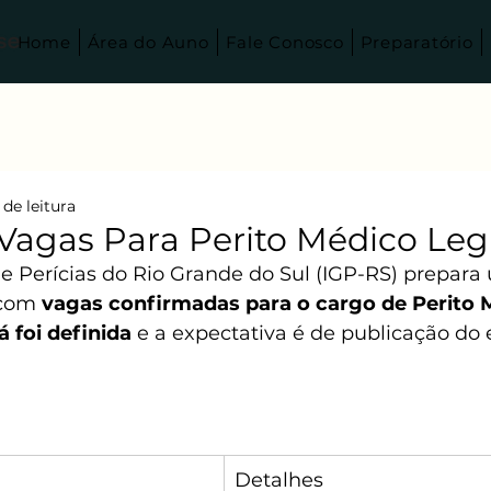
Home
Área do Auno
Fale Conosco
Preparatório
 de leitura
 Vagas Para Perito Médico Legi
de Perícias do Rio Grande do Sul (IGP-RS) prepara
com 
vagas confirmadas para o cargo de Perito 
á foi definida
 e a expectativa é de publicação do 
Detalhes