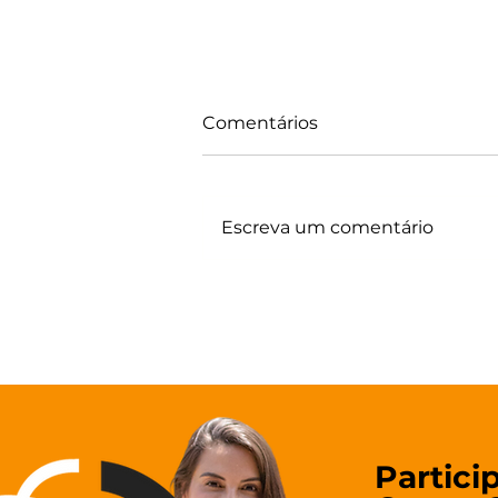
Comentários
Escreva um comentário
Concurso Perícia Oficial
MA: 25 vagas para Médico-
Legista e salário que
chega a R$ 21 mil
Partici