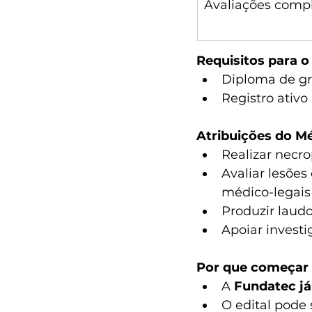
Avaliações comp
Requisitos para o
Diploma de gr
Registro ativ
Atribuições do M
Realizar necro
Avaliar lesões
médico-legais
Produzir laudo
Apoiar invest
Por que começar 
A 
Fundatec já
O edital pode