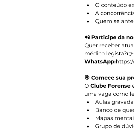
O conteúdo exi
A concorrência
Quem se antec
📲 Participe da n
Quer receber atual
médico legista?👉
WhatsApp:
https
🎯 Comece sua pr
O 
Clube Forense
 
uma vaga como le
Aulas gravada
Banco de ques
Mapas mentais
Grupo de dúvi