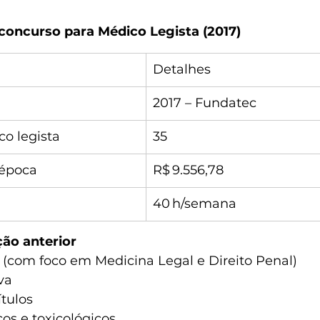
 concurso para Médico Legista (2017)
Detalhes
2017 – Fundatec
o legista
35
a época
R$ 9.556,78
40 h/semana
ção anterior
 (com foco em Medicina Legal e Direito Penal)
va
ítulos
s e toxicológicos