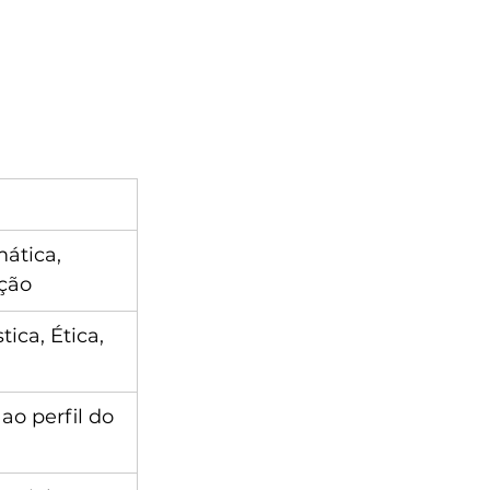
ática, 
ação
ica, Ética, 
ao perfil do 