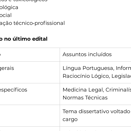
ológica
ocial
ção técnico‑profissional
 no último edital
o
Assuntos incluídos
erais
Língua Portuguesa, Inform
Raciocínio Lógico, Legisl
specíficos
Medicina Legal, Criminalíst
Normas Técnicas
Tema dissertativo voltado 
cargo