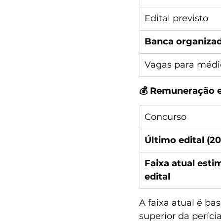
Edital previsto
Banca organiza
Vagas para médic
💰 Remuneração e
Concurso
Último edital (20
Faixa atual esti
edital
A faixa atual é ba
superior da períci