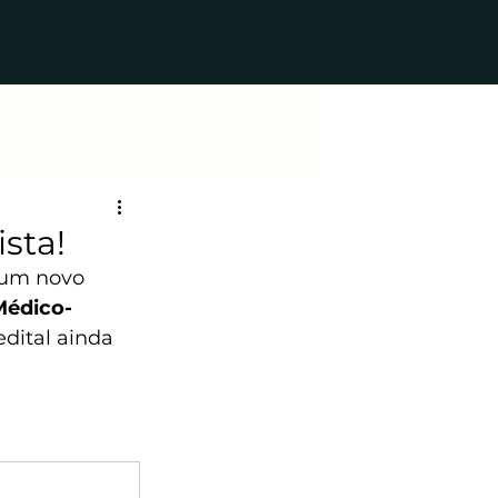
Login/Registre-se
sta!
 um novo 
Médico-
edital ainda 