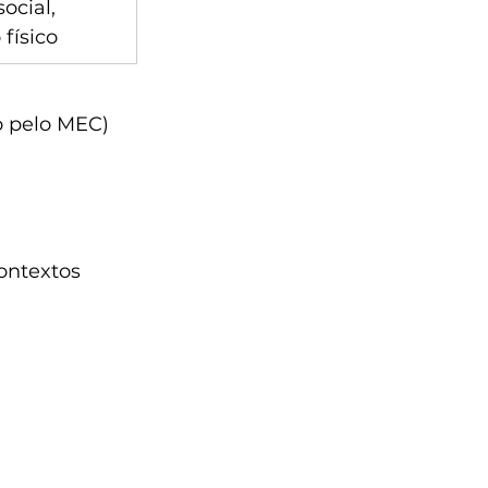
ocial, 
físico
o pelo MEC)
ontextos 