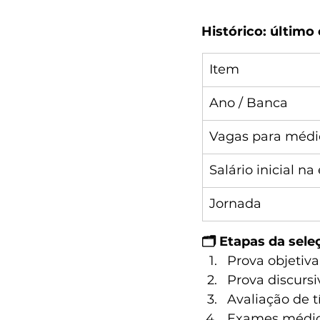
Histórico: último
Item
Ano / Banca
Vagas para médic
Salário inicial n
Jornada
🗂 Etapas da sele
Prova objetiva
Prova discursi
Avaliação de t
Exames médico