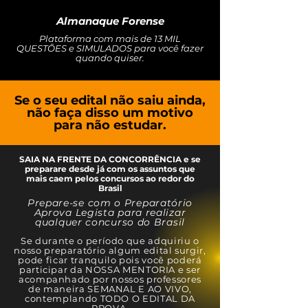
Almanaque Forense
Plataforma com mais de 13 MIL
QUESTÕES e SIMULADOS para você fazer
quando quiser.
Se o seu edital não saiu ainda,
não faça disso um motivo
para não estudar.
SAIA NA FRENTE DA CONCORRÊNCIA e se
preparare desde já com os assuntos que
mais caem pelos concursos ao redor do
Brasil
Prepare-se com o Preparatório
Aprova Legista para realizar
qualquer concurso do Brasil
Se durante o período que adquiriu o
nosso preparatório algum edital surgir,
pode ficar tranquilo pois você poderá
participar da NOSSA MENTORIA e ser
acompanhado por nossos professores
de maneira SEMANAL E AO VIVO,
contemplando TODO O EDITAL DA