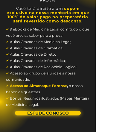
PROVA.
Você terá direito a um
cupom
exclusivo na nossa mentoria em que
100% do valor pago no preparatório
será revertido como desconto.
✔
9 eBooks de Medicina Legal com tudo o que
você precisa saber para a prova;
✔
Aulas Gravadas de Medicina Legal;
✔
Aulas Gravadas de Gramática;
✔
Aulas Gravadas de Direto;
✔
Aulas Gravadas de Informática;
✔
Aulas Gravadas de Raciocínio Lógico;
✔
Acesso ao grupo de alunos e à nossa
comunidade;
✔
Acesso ao Almanaque Forense
,
o nosso
banco de questões
✔
Bônus: Resumos ilustrados (Mapas Mentais)
de Medicina Legal.
ESTUDE CONOSCO