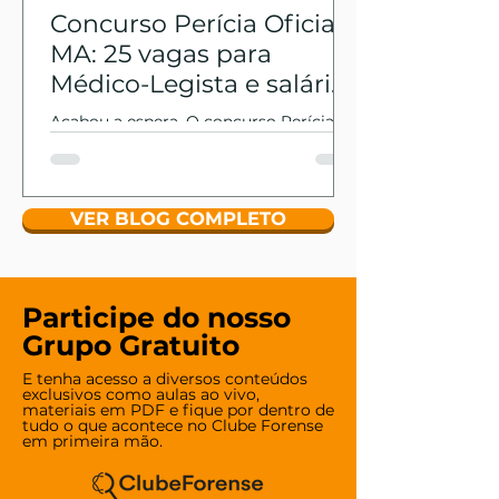
Concurso Perícia Oficial
MA: 25 vagas para
Médico-Legista e salário
que chega a R$ 21 mil
Acabou a espera. O concurso Perícia
Oficial MA saiu do campo das
promessas: com edital publicado pelo
Cebraspe e janela de inscrições já
definida, a notícia interessa
VER BLOG COMPLETO
diretamente a quem sonha com a
carreira de Médico-Legista. São 25
vagas só para o cargo — o maior
contingente técnico de todo o certame
Participe do nosso
—, com remuneração que parte de R$
Grupo Gratuito
14.675,58 e ultrapassa R$ 21 mil no topo
E tenha acesso a diversos conteúdos
da carreira. Agora, cada dia conta.
exclusivos como aulas ao vivo,
Concurso Médico-Legista MA: resumo
materiais em PDF e fique por dentro de
tudo o que acontece no Clube Forense
do certame Informação Detalhe
em primeira mão.