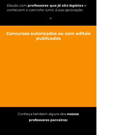
Estude com
professores que já são legistas
e
conhecem o caminho rumo à sua aprovação.
Concursos autorizados ou com editais
publicados
Conheça também alguns dos
nossos
professores parceiros: