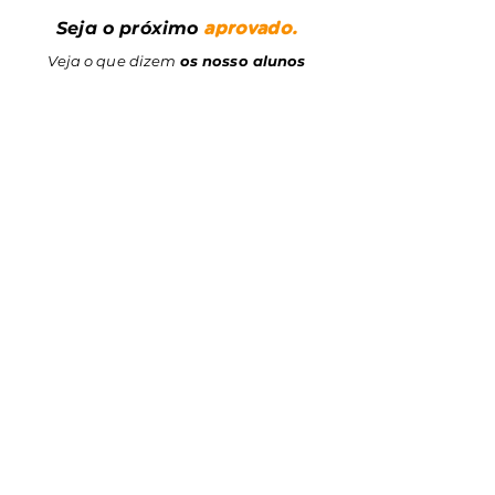
Seja o próximo
aprovado.
Veja o que dizem
os nosso alunos
Bruno Viana
"Entrei no Clube Forense durante o
intensivão de questões...Eu precisava
de alguém que já tivesse passado
pelo o que eu passei e nisso, o Clube
Forense foi EXCELENTE".